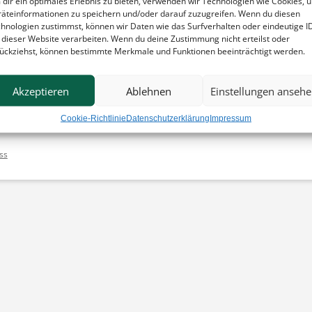
dir ein optimales Erlebnis zu bieten, verwenden wir Technologien wie Cookies, 
ebunden, die sich auf deine Beziehung zu uns oder auf Produkte oder 
äteinformationen zu speichern und/oder darauf zuzugreifen. Wenn du diesen
 mit Bestimmungen dieser Bedingungen in Konflikt stehen, haben die
hnologien zustimmst, können wir Daten wie das Surfverhalten oder eindeutige I
 dieser Website verarbeiten. Wenn du deine Zustimmung nicht erteilst oder
ückziehst, können bestimmte Merkmale und Funktionen beeinträchtigt werden.
Akzeptieren
Ablehnen
Einstellungen anseh
Cookie-Richtlinie
Datenschutzerklärung
Impressum
ss