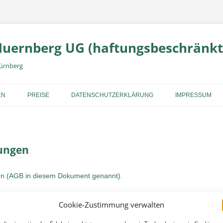
Nuernberg UG (haftungsbeschränkt
Nürnberg
EN
PREISE
DATENSCHUTZERKLÄRUNG
IMPRESSUM
gungen
en (AGB in diesem Dokument genannt).
Cookie-Zustimmung verwalten
 Transaktionen im Zusammenhang mit unseren angebotenen Dienstleist