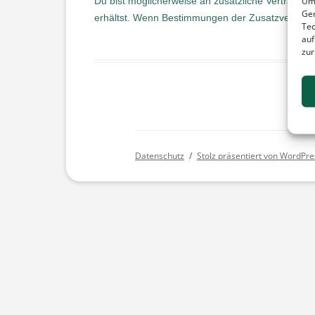
Um 
Du bist möglicherweise an zusätzliche Verträge g
Ger
erhältst. Wenn Bestimmungen der Zusatzverträge
Tec
auf
zur
Datenschutz
Stolz präsentiert von WordPre